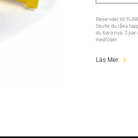
Reservdel till S
Skulle du råka tap
du bara nya. 2 par
medföljer.
Läs Mer