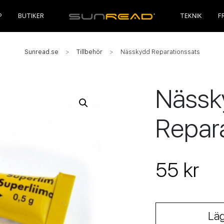
P
BUTIKER
TEKNIK
F
Sunread.se
Tillbehör
Nässkydd Reparationssats
Nässk
Repar
55 kr
Läg