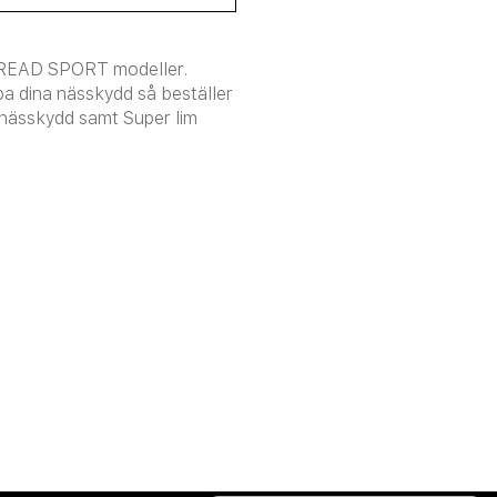
UNREAD SPORT modeller.
pa dina nässkydd så beställer
 nässkydd samt Super lim