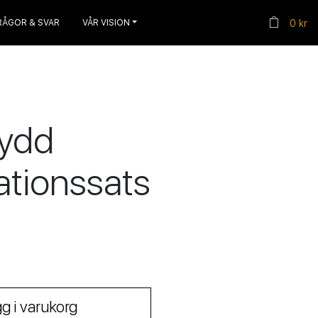
RÅGOR & SVAR
VÅR VISION
0 kr
ydd
ationssats
g i varukorg