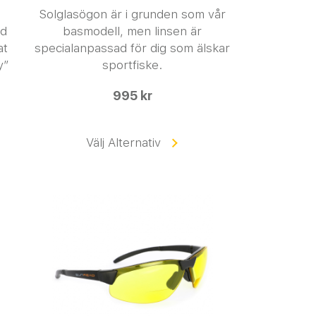
Solglasögon är i grunden som vår
ed
basmodell, men linsen är
at
specialanpassad för dig som älskar
y”
sportfiske.
995 kr
Välj Alternativ