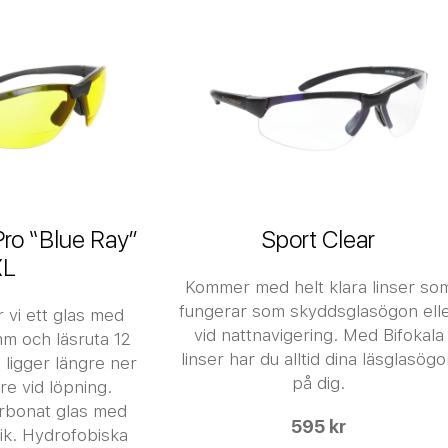
Pro “Blue Ray”
Sport Clear
XL
Kommer med helt klara linser so
fungerar som skyddsglasögon ell
 vi ett glas med
vid nattnavigering. Med Bifokala
mm och läsruta 12
linser har du alltid dina läsglasög
 ligger längre ner
på dig.
re vid löpning.
arbonat glas med
595 kr
ik. Hydrofobiska