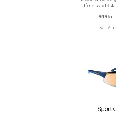
få en överblick.
595 kr –
Välj Alt
Sport 