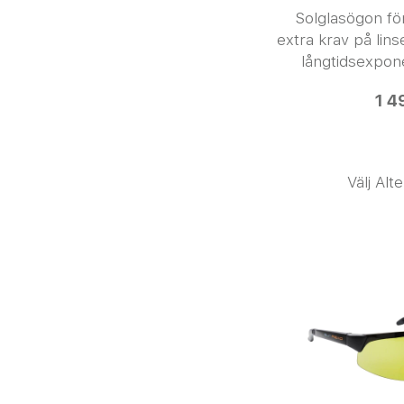
Solglasögon för
extra krav på lin
långtidsexpone
1 4
Välj Alt