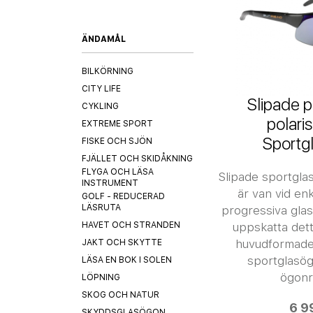
ÄNDAMÅL
BILKÖRNING
CITY LIFE
Slipade p
CYKLING
polari
EXTREME SPORT
Sportg
FISKE OCH SJÖN
FJÄLLET OCH SKIDÅKNING
FLYGA OCH LÄSA
Slipade sportgla
INSTRUMENT
är van vid enk
GOLF - REDUCERAD
LÄSRUTA
progressiva gla
HAVET OCH STRANDEN
uppskatta dett
huvudformade
JAKT OCH SKYTTE
sportglasögo
LÄSA EN BOK I SOLEN
ögonr
LÖPNING
SKOG OCH NATUR
6 9
SKYDDSGLASÖGON