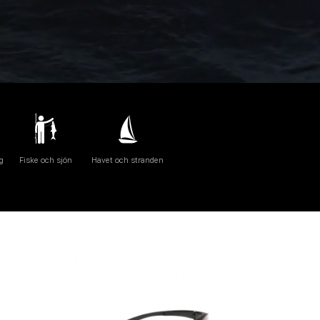
g
Fiske och sjön
Havet och stranden