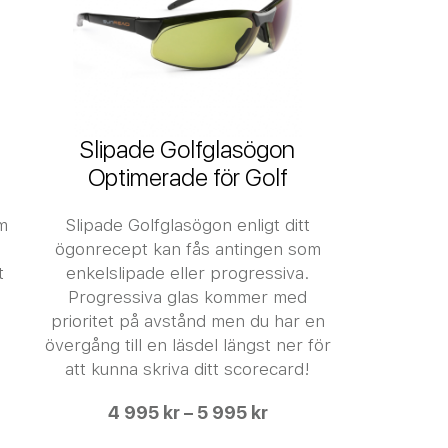
Slipade Golfglasögon
Optimerade för Golf
om
Slipade Golfglasögon enligt ditt
ögonrecept kan fås antingen som
t
enkelslipade eller progressiva.
Progressiva glas kommer med
prioritet på avstånd men du har en
övergång till en läsdel längst ner för
att kunna skriva ditt scorecard!
4 995 kr – 5 995 kr