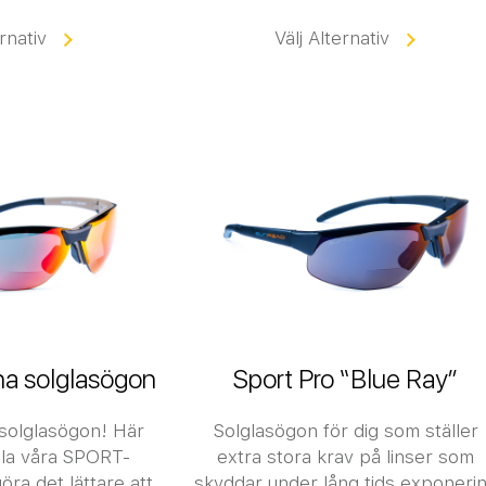
ernativ
Välj Alternativ
na solglasögon
Sport Pro “Blue Ray”
solglasögon! Här
Solglasögon för dig som ställer
alla våra SPORT-
extra stora krav på linser som
öra det lättare att
skyddar under lång tids exponeri