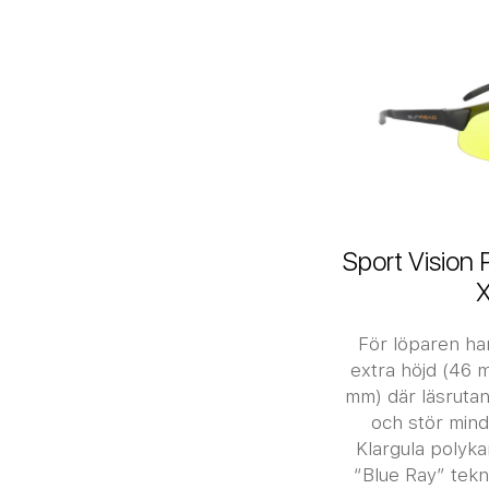
Sport Vision 
För löparen har
extra höjd (46 
mm) där läsrutan
och stör mind
Klargula polyk
“Blue Ray” tekn