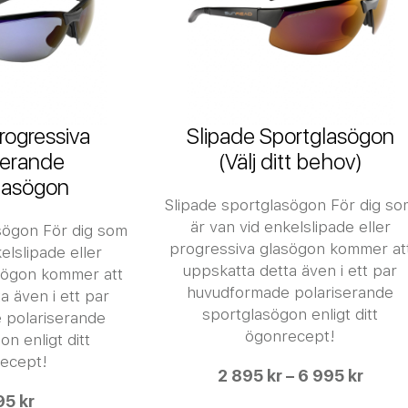
rogressiva
Slipade Sportglasögon
serande
(Välj ditt behov)
lasögon
Slipade sportglasögon För dig s
är van vid enkelslipade eller
sögon För dig som
progressiva glasögon kommer at
elslipade eller
uppskatta detta även i ett par
sögon kommer att
huvudformade polariserande
a även i ett par
sportglasögon enligt ditt
 polariserande
ögonrecept!
n enligt ditt
ecept!
2 895 kr – 6 995 kr
95 kr