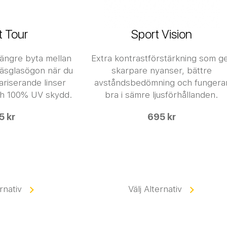
t Tour
Sport Vision
längre byta mellan
Extra kontrastförstärkning som g
läsglasögon när du
skarpare nyanser, bättre
ariserande linser
avståndsbedömning och fungera
och 100% UV skydd.
bra i sämre ljusförhållanden.
5 kr
695 kr
ernativ
Välj Alternativ