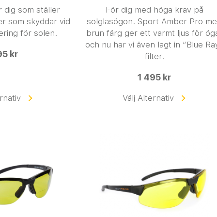
 dig som ställer
För dig med höga krav på
ser som skyddar vid
solglasögon. Sport Amber Pro m
ring för solen.
brun färg ger ett varmt ljus för ög
och nu har vi även lagt in “Blue Ra
95 kr
filter.
1 495 kr
ernativ
Välj Alternativ