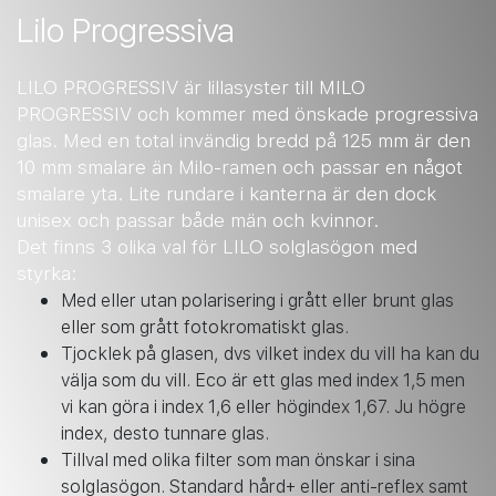
Lilo Progressiva
LILO PROGRESSIV är lillasyster till MILO
PROGRESSIV och kommer med önskade progressiva
glas. Med en total invändig bredd på 125 mm är den
10 mm smalare än Milo-ramen och passar en något
smalare yta. Lite rundare i kanterna är den dock
unisex och passar både män och kvinnor.
Det finns 3 olika val för LILO solglasögon med
styrka:
Med eller utan polarisering i grått eller brunt glas
eller som grått fotokromatiskt glas.
Tjocklek på glasen, dvs vilket index du vill ha kan du
välja som du vill. Eco är ett glas med index 1,5 men
vi kan göra i index 1,6 eller högindex 1,67. Ju högre
index, desto tunnare glas.
Tillval med olika filter som man önskar i sina
solglasögon. Standard hård+ eller anti-reflex samt