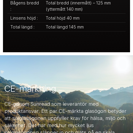
Bågens bredd
Total bredd (innermått) – 125 mm
:
(yttermått 140 mm)
Linsens höjd :
Total höjd 40 mm
Total längd :
Total längd 145 mm
CE-märkning
CE-genom Sunread som leverantör med
produktansvar. Ett par CE-märkta glasögon betyder
att solglasögonen uppfyller krav för hälsa, miljö och
säkerhet. Det har med hur mycket ljus
solglasögonen släpper in och mäts på en skala