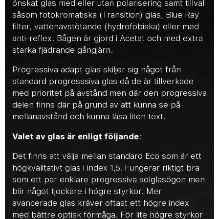
önskat glas med eller utan polarisering samt tillval
såsom fotokromatiska (Transition) glas, Blue Ray
filter, vattenavstötande (hydrofobiska) eller med
anti-reflex. Bågen är gjord i Acetat och med extra
starka fjädrande gångjärn.
Progressiva adapt glas skiljer sig något från
standard progresssiva glas då de är tillverkade
med prioritet på avstånd men där den progressiva
delen finns där på grund av att kunna se på
mellanavstånd och kunna läsa liten text.
Valet av glas är enligt följande
:
Det finns att välja mellan standard Eco som är ett
högkvalitativt glas i index 1,5. Fungerar riktigt bra
som ett par enklare progressiva solglasögon men
blir något tjockare i högre styrkor. Mer
avancerade glas kräver oftast ett högre index
med bättre optisk förmåga. För lite högre styrkor