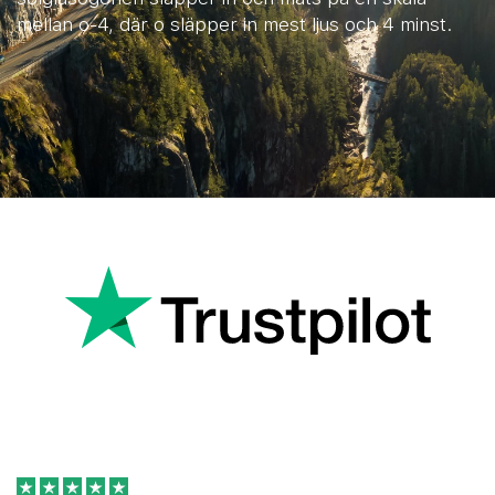
mellan o-4, där o släpper in mest ljus och 4 minst.