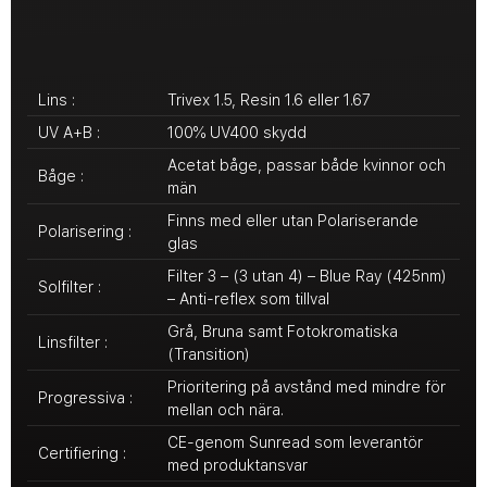
Lins :
Trivex 1.5, Resin 1.6 eller 1.67
UV A+B :
100% UV400 skydd
Acetat båge, passar både kvinnor och
Båge :
män
Finns med eller utan Polariserande
Polarisering :
glas
Filter 3 – (3 utan 4) – Blue Ray (425nm)
Solfilter :
– Anti-reflex som tillval
Grå, Bruna samt Fotokromatiska
Linsfilter :
(Transition)
Prioritering på avstånd med mindre för
Progressiva :
mellan och nära.
CE-genom Sunread som leverantör
Certifiering :
med produktansvar