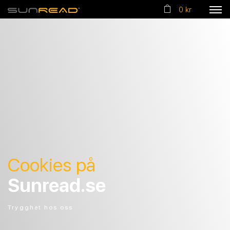
0 kr
Cookies på
Sunread.se
Trygghet hos oss