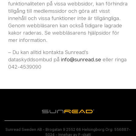
funktionaliteten på vissa webbsidor, kan förhindra
tillgång till medlemssidor och göra att visst
innehåll och vissa funktioner inte är tillgängliga.
Genom webbläsaren kan också tidigare lagrade
kakor raderas. Se webbläsarens hjälpsidor för
mer information.
– Du kan alltid kontakta Sunread’s
dataskyddsombud på
info@sunread.se
eller ringa
042-4539090
Sunread Sweden AB - Brogatan 9 2552 66 Helsingborg Org: 556887-
5024 - Innehav av F-skatt