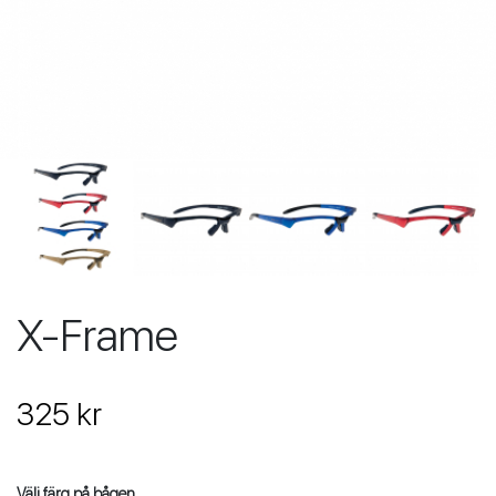
X-Frame
325 kr
Välj färg på bågen