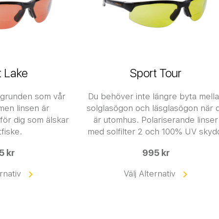
t Lake
Sport Tour
i grunden som vår
Du behöver inte längre byta mell
men linsen är
solglasögon och läsglasögon när 
för dig som älskar
är utomhus.
Polariserande linser
fiske.
med solfilter 2 och 100% UV skyd
5 kr
995 kr
ernativ
Välj Alternativ