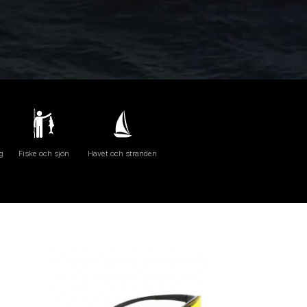
g
Fiske och sjön
Havet och stranden