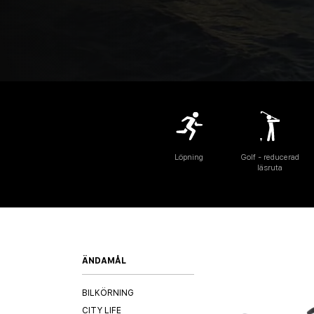
Löpning
Golf - reducerad
läsruta
ÄNDAMÅL
BILKÖRNING
CITY LIFE