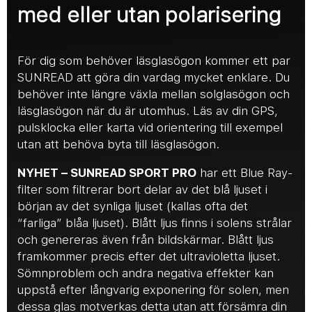
med eller utan polarisering
För dig som behöver läsglasögon kommer ett par
SUNREAD att göra din vardag mycket enklare. Du
behöver inte längre växla mellan solglasögon och
läsglasögon när du är utomhus. Läs av din GPS,
pulsklocka eller karta vid orientering till exempel
utan att behöva byta till läsglasögon.
NYHET – SUNREAD SPORT PRO
har ett Blue Ray-
filter som filtrerar bort delar av det blå ljuset i
början av det synliga ljuset (kallas ofta det
“farliga” blåa ljuset). Blått ljus finns i solens strålar
och genereras även från bildskärmar. Blått ljus
framkommer precis efter det ultravioletta ljuset.
Sömnproblem och andra negativa effekter kan
uppstå efter långvarig exponering för solen, men
dessa glas motverkas detta utan att försämra din