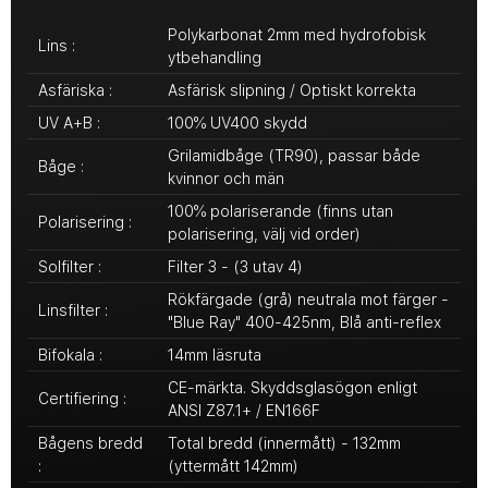
Polykarbonat 2mm med hydrofobisk
Lins :
ytbehandling
Asfäriska :
Asfärisk slipning / Optiskt korrekta
UV A+B :
100% UV400 skydd
Grilamidbåge (TR90), passar både
Båge :
kvinnor och män
100% polariserande (finns utan
Polarisering :
polarisering, välj vid order)
Solfilter :
Filter 3 - (3 utav 4)
Rökfärgade (grå) neutrala mot färger -
Linsfilter :
"Blue Ray" 400-425nm, Blå anti-reflex
Bifokala :
14mm läsruta
CE-märkta. Skyddsglasögon enligt
Certifiering :
ANSI Z87.1+ / EN166F
Bågens bredd
Total bredd (innermått) - 132mm
:
(yttermått 142mm)