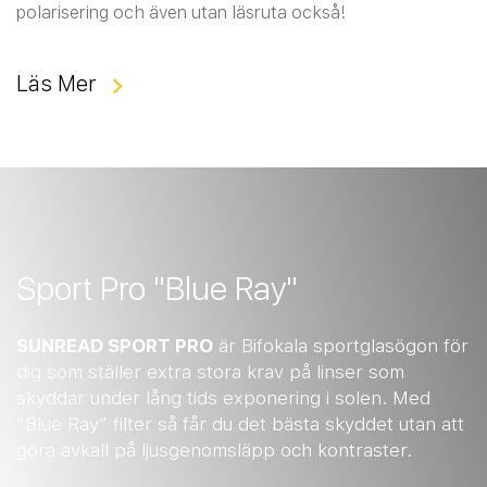
polarisering och även utan läsruta också!
Läs Mer
Sport Pro "Blue Ray"
SUNREAD SPORT PRO
är Bifokala sportglasögon för
dig som ställer extra stora krav på linser som
skyddar under lång tids exponering i solen. Med
“Blue Ray” filter så får du det bästa skyddet utan att
göra avkall på ljusgenomsläpp och kontraster.