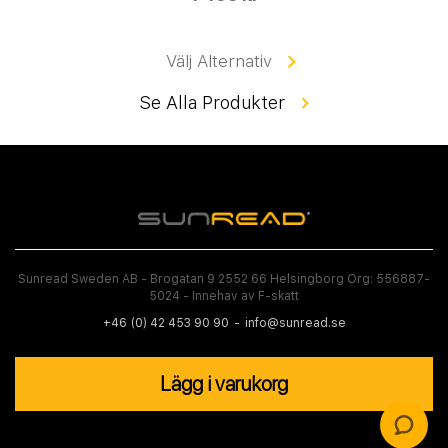
Välj Alternativ
Se Alla Produkter
Sunread Sweden AB - Brogatan 9 2552 66 Helsingborg Org: 556887-
5024 - Innehav av F-skatt
+46 (0) 42 453 90 90
info@sunread.se
Lägg i varukorg