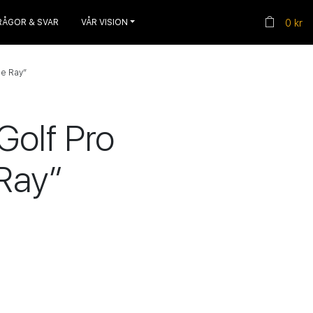
RÅGOR & SVAR
VÅR VISION
0 kr
ue Ray”
Golf Pro
Ray”