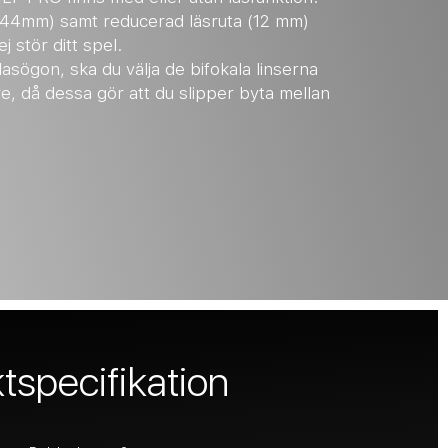
(44mm) samt reducerad läsruta (12 mm)
j stör ditt spel.
sögon, ska du välja de bifokala linserna
re, då dessa gör att du slipper byta mellan
tspecifikation