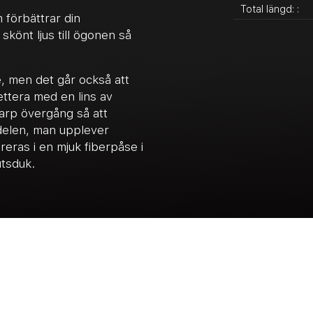
Total längd: :
 förbättrar din
könt ljus till ögonen så
, men det går också att
ttera med en lins av
karp övergång så att
äsdelen, man upplever
reras i en mjuk fiberpåse i
utsduk.