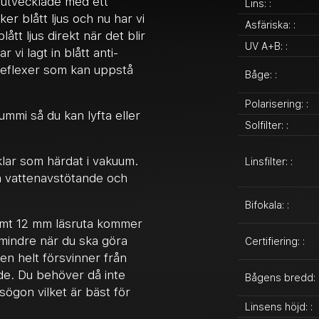
utvecklade med ett
Lins: :
er blått ljus och nu har vi
Asfäriska: :
lått ljus direkt när det blir
UV A+B: :
 vi lagt in blått anti-
 reflexer som kan uppstå
Båge: :
Polarisering: :
ummi så du kan lyfta eller
Solfilter: :
lar som härdat i vakuum.
Linsfilter: :
a vattenavstötande och
Bifokala: :
amt 12 mm läsruta kommer
 mindre när du ska göra
Certifiering: :
den helt försvinner från
de. Du behöver då inte
Bågens bredd: 
sögon vilket är bäst för
Linsens höjd: :