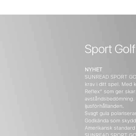
Sport Golf
NYHET
SUN
READ SPORT GOL
krav i ditt spel. Med 
Reflex” som ger skar
avståndsbedömning. Du
ljusförhållanden.
Svagt gula polarisera
Godkända som skydds
Amerikansk standard
SUNREAD SPORT G