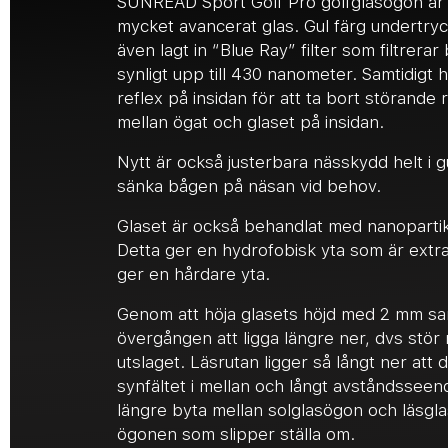
SUNREAD Sport Golf Pro golfglasögon är 
mycket avancerat glas. Gul färg undertryck
även lagt in “Blue Ray” filter som filtrerar b
synligt upp till 430 nanometer. Samtidigt har
reflex på insidan för att ta bort störande
mellan ögat och glaset på insidan.
Nytt är också justerbara nässkydd helt i g
sänka bågen på näsan vid behov.
Glaset är också behandlat med nanopartik
Detta ger en hydrofobisk yta som är extr
ger en hårdare yta.
Genom att höja glasets höjd med 2 mm s
övergången att ligga längre ner, dvs stör
utslaget. Läsrutan ligger så långt ner att 
synfältet i mellan och långt avståndsseen
längre byta mellan solglasögon och läsgla
ögonen som slipper ställa om.