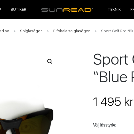
P
BUTIKER
TEKNIK
F
ad.se
Solglasögon
Bifokala solglasögon
Sport Golf Pro “Bl
Sport 
“Blue 
1 495 kr
Välj lässtyrka