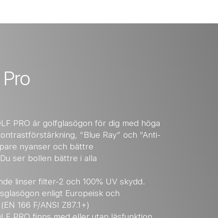
 Pro
F PRO är golfglasögon för dig med höga
kontrastförstärkning, “Blue Ray” och “Anti-
pare nyanser och bättre
 ser bollen bättre i alla
nde linser filter-2 och 100% UV skydd.
glasögon enligt Europeisk och
 (EN 166 F/ANSI Z87.1+)
OLF PRO
finns med eller utan läsfunktion.