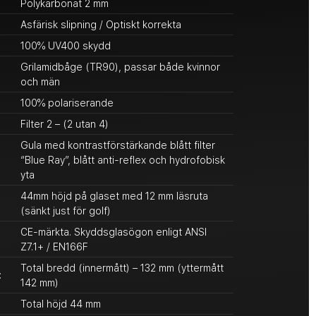
Polykarbonat 2 mm
Asfärisk slipning / Optiskt korrekta
100% UV400 skydd
Grilamidbåge (TR90), passar både kvinnor
och män
100% polariserande
Filter 2 – (2 utan 4)
Gula med kontrastförstärkande blått filter
“Blue Ray”, blått anti-reflex och hydrofobisk
yta
44mm höjd på glaset med 12 mm läsruta
(sänkt just för golf)
CE-märkta. Skyddsglasögon enligt ANSI
Z7.1+ / EN166F
Total bredd (innermått) – 132 mm (yttermått
:
142 mm)
Total höjd 44 mm