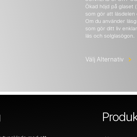
Ökad höjd på glaset 
som gör att läsdelen e
Om du använder läsgla
som gör ditt liv enkla
läs och solglasögon.
Välj Alternativ
g
Produk