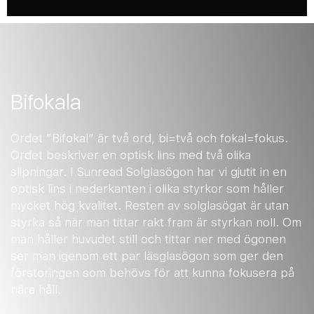
Bifokala
Ordet ”Bifokal” är två ord, bi=två och fokal=fokus.
Ordet beskriver en optisk lins med två olika
slipningar. I Sunread Solglasögon har vi gjutit in en
optisk lins i nederkanten i olika styrkor som håller
mycket hög kvalitet. Resten av solglasögat är utan
styrka så när man tittar rakt fram är styrkan noll. Om
man håller huvudet still och tittar ner med ögonen
ser man igenom ett par läsglasögon som ger den
förstoringen som behövs för att kunna fokusera på
nära håll.