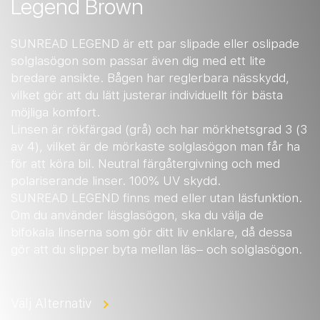
Legend Brown
SUNREAD LEGEND är ett par slipade eller oslipade
solglasögon som passar även dig med ett lite
bredare ansikte. Bågen har reglerbara nässkydd,
vilket gör att du lätt justerar individuellt för bästa
möjliga komfort.
Linsen är rökfärgad (grå) och har mörkhetsgrad 3 (3
av 4), vilket är de mörkaste solglasögon man får ha
för att köra bil. Neutral färgåtergivning och med
polariserande linser. 100% UV skydd.
SUNREAD LEGEND finns med eller utan läsfunktion.
Om du använder läsglasögon, ska du välja de
bifokala linserna som gör ditt liv enklare, då dessa
gör att du slipper byta mellan läs
–
och solglasögon.
Välj Alternativ