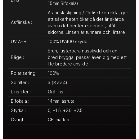
15mm Bifokala)
Asfärisk slipning / Optiskt korrekta, gör
att säkerheten ökar då det är skärpa
Asfäriska :
även i det perifera seendet, utåt
sidorna. Linsen är tunnare och lättare
UV A+B :
100% UV400 skydd
Brun, justerbara nässkydd och en
Båge :
bred brygga, passar även dig med ett
lite bredare ansikte
Polarisering :
100%
Solfilter :
3 (3 av 4)
Linsfilter :
Grå lins
Bifokala :
14mm läsruta
Styrka :
0, +1.5, +2.0, +2.5
Övrigt :
CE-märkta