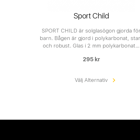
Sport Child
SPORT CHILD är solglasögon gjorda fö
barn. Bågen är gjord i polykarbonat, sta
och robust. Glas i 2 mm polykarbonat…
295 kr
Välj Alternativ