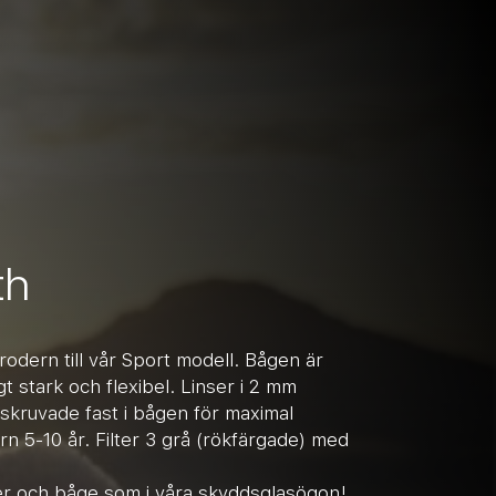
th
rodern till vår Sport modell. Bågen är
igt stark och flexibel. Linser i 2 mm
skruvade fast i bågen för maximal
rn 5-10 år. Filter 3 grå (rökfärgade) med
ser och båge som i våra skyddsglasögon!