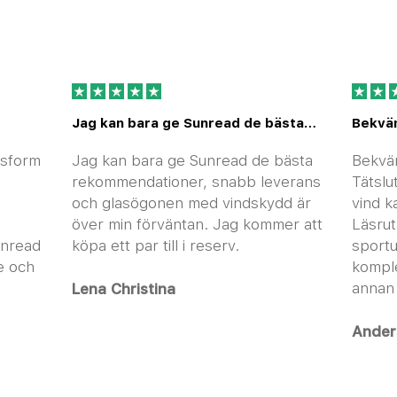
Jag kan bara ge Sunread de bästa…
Bekvä
ssform
Jag kan bara ge Sunread de bästa
Bekvä
rekommendationer, snabb leverans
Tätslu
och glasögonen med vindskydd är
vind k
över min förväntan. Jag kommer att
Läsrut
unread
köpa ett par till i reserv.
sportu
e och
komple
annan 
Lena Christina
Ander