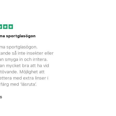
ma sportglasögon
ma sportglasögon.
tande så inte insekter eller
an smyga in och irritera.
an mycket bra att ha vid
tövande. Möjlighet att
ttera med extra linser i
färg med ‘läsruta’.
s