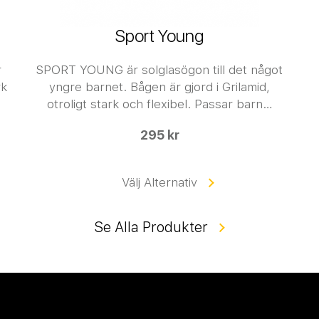
Sport Young
r
SPORT YOUNG är solglasögon till det något
rk
yngre barnet. Bågen är gjord i Grilamid,
otroligt stark och flexibel. Passar barn…
295 kr
Välj Alternativ
Se Alla Produkter