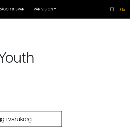
RÅGOR & SVAR
VÅR VISION
0 kr
 Youth
g i varukorg