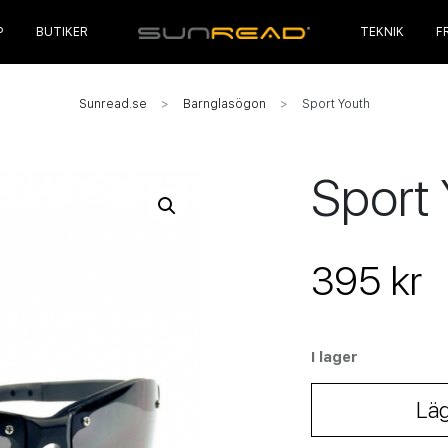
P
BUTIKER
TEKNIK
F
Sunread.se
Barnglasögon
Sport Youth
Sport
395 kr
I lager
Läg