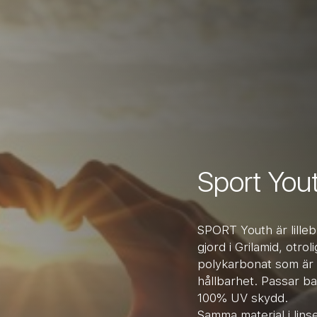
Sport You
SPORT Youth är lilleb
gjord i Grilamid, otrol
polykarbonat som är 
hållbarhet. Passar ba
100% UV skydd.
Samma material i lin