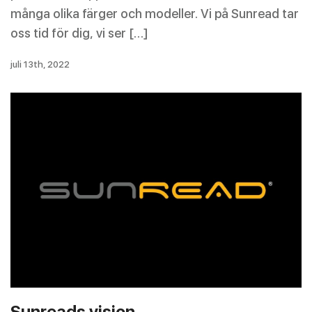
många olika färger och modeller. Vi på Sunread tar
oss tid för dig, vi ser […]
juli 13th, 2022
Sunreads vision