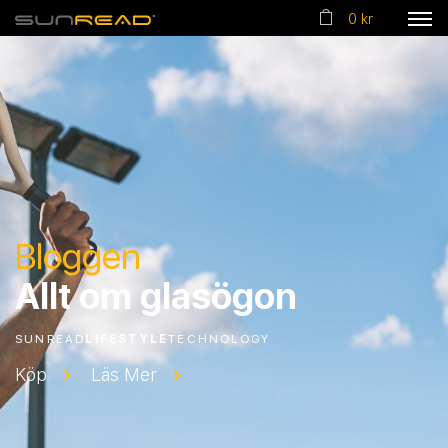
0 kr
Bloggen
Allt om glasögon
SUNREAD
LIFESTYLE
TECHNOLOGY
Köp
Läs Mer