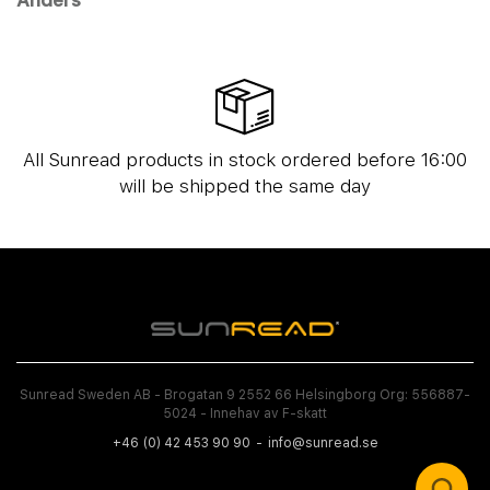
All Sunread products in stock ordered before 16:00
will be shipped the same day
Sunread Sweden AB - Brogatan 9 2552 66 Helsingborg Org: 556887-
5024 - Innehav av F-skatt
+46 (0) 42 453 90 90
info@sunread.se