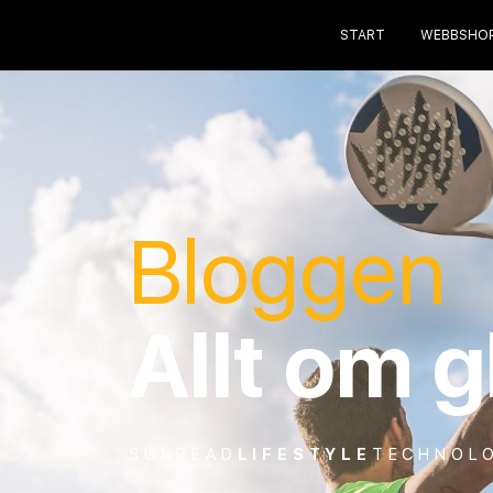
START
WEBBSHO
Bloggen
Allt om 
SUNREAD
LIFESTYLE
TECHNOL