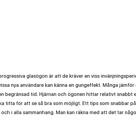
rogressiva glasögon är att de kräver en viss invänjningsperi
h vissa nya användare kan känna en gungeffekt. Många jämför
n begränsad tid. Hjärnan och ögonen hittar relativt snabbt e
a titta för att se så bra som möjligt. Ett tips som snabbar p
 och i alla sammanhang. Man kan räkna med att det tar någon