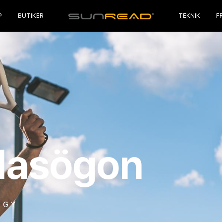
P
BUTIKER
TEKNIK
F
glasögon
OGY